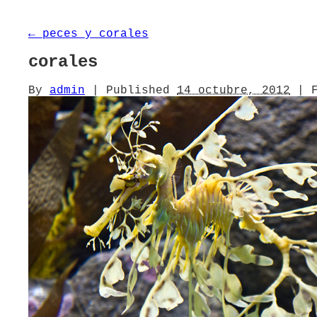
←
peces y corales
corales
By
admin
|
Published
14 octubre, 2012
|
F