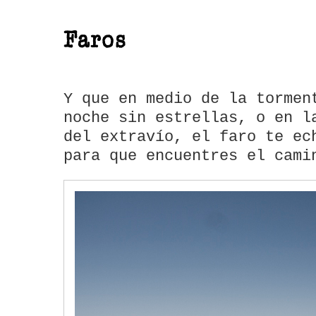
Faros
Y que en medio de la tormen
noche sin estrellas, o en l
del extravío, el faro te ec
para que encuentres el cami