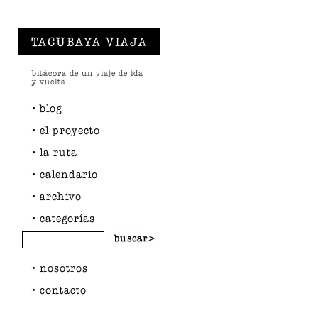
TACUBAYA VIAJA
bitácora de un viaje de ida
y vuelta.
blog
el proyecto
la ruta
calendario
archivo
categorías
nosotros
contacto