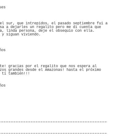
ses
el sur, que intrepidos, el pasado septiembre fui a
sa a dejarles un regalito pero me di cuenta que
a, linda persona, deje el obsequio con ella.
 y siguan viviendo.
ños
te! gracias por el regalito que nos espera al
zos grandes desde el Amazonas! hasta el próximo
 tí también!!!
ños